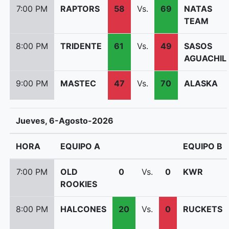
7:00 PM
RAPTORS
58
Vs.
69
NATAS
TEAM
8:00 PM
TRIDENTE
61
Vs.
49
SASOS
AGUACHIL
9:00 PM
MASTEC
47
Vs.
70
ALASKA
Jueves, 6-Agosto-2026
HORA
EQUIPO A
EQUIPO B
7:00 PM
OLD
0
Vs.
0
KWR
ROOKIES
8:00 PM
HALCONES
20
Vs.
0
RUCKETS