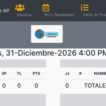
e AP
Equipos
Rol y Resultados
Tabla de Pos
s, 31-Diciembre-2026 4:00 
3P
TL
PTS
JJ
#
NOMB
0
0
0
0
TOTALE