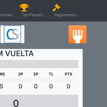
iciones
Top Players
Reglamento
PM VUELTA
RE
2P
3P
TL
PTS
S
0
0
0
0
0