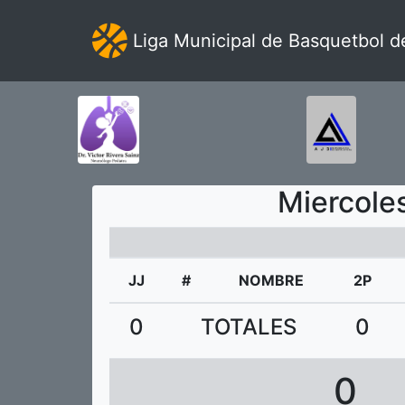
Liga Municipal de Basquetbol d
Miercole
JJ
#
NOMBRE
2P
0
TOTALES
0
0